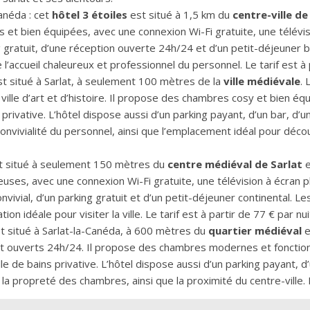
anéda : cet
hôtel 3 étoiles
est situé à 1,5 km du
centre-ville de
et bien équipées, avec une connexion Wi-Fi gratuite, une télévisi
g gratuit, d’une réception ouverte 24h/24 et d’un petit-déjeuner bu
l’accueil chaleureux et professionnel du personnel. Le tarif est à p
t situé à Sarlat, à seulement 100 mètres de la
ville médiévale
. 
lle d’art et d’histoire. Il propose des chambres cosy et bien équ
s privative. L’hôtel dispose aussi d’un parking payant, d’un bar, d’u
 convivialité du personnel, ainsi que l’emplacement idéal pour découvr
 situé à seulement 150 mètres du
centre médiéval de Sarlat
e
s, avec une connexion Wi-Fi gratuite, une télévision à écran plat
onvivial, d’un parking gratuit et d’un petit-déjeuner continental. Le
on idéale pour visiter la ville. Le tarif est à partir de 77 € par nui
t situé à Sarlat-la-Canéda, à 600 mètres du
quartier médiéval
e
nt ouverts 24h/24. Il propose des chambres modernes et fonctionn
lle de bains privative. L’hôtel dispose aussi d’un parking payant, 
et la propreté des chambres, ainsi que la proximité du centre-ville. L