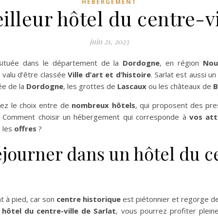
HÉBERGEMENT
illeur hôtel du centre-vi
juin 21, 2023
 située dans le département de la
Dordogne
, en région
Nou
a valu d’être classée
Ville d’art et d’histoire
. Sarlat est aussi u
ée de la
Dordogne
, les grottes de
Lascaux
ou les châteaux de
B
vez le choix entre de
nombreux hôtels
, qui proposent des pres
 Comment choisir un hébergement qui corresponde à
vos att
 les
offres
?
journer dans un hôtel du ce
nt à pied, car son
centre historique
est piétonnier et regorge d
n
hôtel du centre-ville de Sarlat
, vous pourrez profiter plei