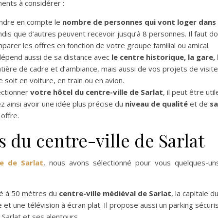
ments à considérer :
ndre en compte le
nombre de personnes qui vont loger dans 
dis que d’autres peuvent recevoir jusqu’à 8 personnes. Il faut do
rer les offres en fonction de votre groupe familial ou amical.
épend aussi de sa distance avec
le centre historique, la gare
ière de cadre et d’ambiance, mais aussi de vos projets de visites
e soit en voiture, en train ou en avion.
lectionner
votre hôtel du centre-ville de Sarlat
, il peut être ut
 ainsi avoir une idée plus précise du
niveau de qualité
et de
sa
offre.
s du centre-ville de Sarlat
le de Sarlat
, nous avons sélectionné pour vous quelques-uns
é à 50 mètres du
centre-ville médiéval de Sarlat
, la capitale d
e et une télévision à écran plat. Il propose aussi un parking sécur
 Sarlat et ses alentours.