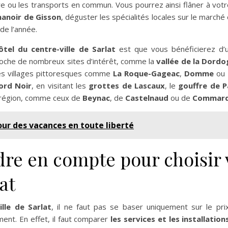
re ou les transports en commun. Vous pourrez ainsi flâner à vot
anoir de Gisson
, déguster les spécialités locales sur le march
 de l’année.
ôtel du centre-ville de Sarlat
est que vous bénéficierez d’u
 proche de nombreux sites d’intérêt, comme la
vallée de la Dord
des villages pittoresques comme
La Roque-Gageac
,
Domme
ou
ord Noir
, en visitant les
grottes de Lascaux
, le
gouffre de P
a région, comme ceux de
Beynac
, de
Castelnaud
ou de
Commar
ur des vacances en toute liberté
dre en compte pour choisir 
at
ille de Sarlat
, il ne faut pas se baser uniquement sur le pri
ent. En effet, il faut comparer
les services et les installation