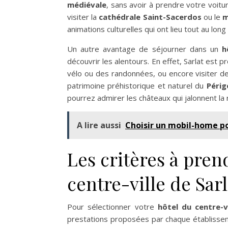
médiévale
, sans avoir à prendre votre voitu
visiter la
cathédrale Saint-Sacerdos
ou le
m
animations culturelles qui ont lieu tout au long
Un autre avantage de séjourner dans un
h
découvrir les alentours. En effet, Sarlat est
vélo ou des randonnées, ou encore visiter 
patrimoine préhistorique et naturel du
Périg
pourrez admirer les châteaux qui jalonnent l
A lire aussi
Choisir un mobil-home po
Les critères à pren
centre-ville de Sarl
Pour sélectionner votre
hôtel du centre-v
prestations proposées par chaque établissem