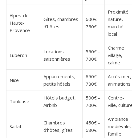
Proximité
Alpes-de-
Gîtes, chambres
600€ –
nature,
Haute-
d’hôtes
750€
marché
Provence
local
Charme
Locations
550€ –
Luberon
village,
saisonnières
700€
calme
Appartements,
650€ –
Accès mer,
Nice
petits hôtels
780€
animations
Hôtels budget,
500€ –
Centre-
Toulouse
Airbnb
700€
ville, culture
Ambiance
Chambres
450€ –
Sarlat
médiévale,
d’hôtes, gîtes
680€
famille